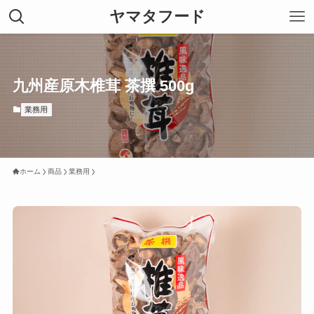
ヤマタフード
九州産原木椎茸 茶撰 500g
業務用
ホーム
商品
業務用