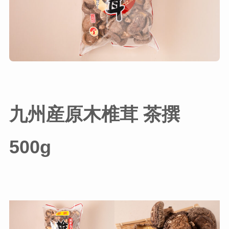
九州産原木椎茸 茶撰
500g